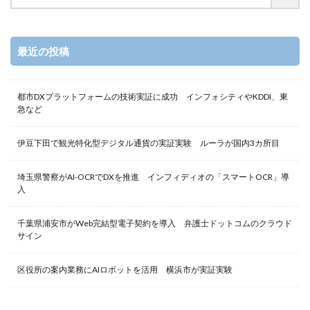
最近の投稿
都市DXプラットフォームの技術実証に成功 インフォシティやKDDI、東
急など
伊豆下田で観光特化型デジタル通貨の実証実験 ルーラが国内3カ所目
埼玉県警察がAI-OCRでDXを推進 インフィディオの「スマートOCR」導
入
千葉県浦安市がWeb完結型電子契約を導入 弁護士ドットコムのクラウド
サイン
区役所の案内業務にAIロボットを活用 横浜市が実証実験