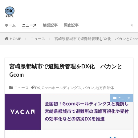
ホーム
ニュース
解説記事
調査記事
HOME
ニュース
宮崎県都城市で避難所管理をDX化 バカンとGco
宮崎県都城市で避難所管理をDX化 バカンと
Gcom
ニュース
DX
,
Gcomホールディングス
,
バカン
,
地方自治体
ニュース