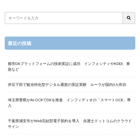
最近の投稿
都市DXプラットフォームの技術実証に成功 インフォシティやKDDI、東
急など
伊豆下田で観光特化型デジタル通貨の実証実験 ルーラが国内3カ所目
埼玉県警察がAI-OCRでDXを推進 インフィディオの「スマートOCR」導
入
千葉県浦安市がWeb完結型電子契約を導入 弁護士ドットコムのクラウド
サイン