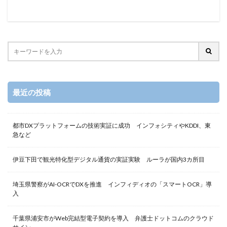
最近の投稿
都市DXプラットフォームの技術実証に成功 インフォシティやKDDI、東
急など
伊豆下田で観光特化型デジタル通貨の実証実験 ルーラが国内3カ所目
埼玉県警察がAI-OCRでDXを推進 インフィディオの「スマートOCR」導
入
千葉県浦安市がWeb完結型電子契約を導入 弁護士ドットコムのクラウド