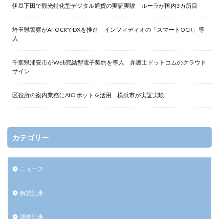
伊豆下田で観光特化型デジタル通貨の実証実験 ルーラが国内3カ所目
埼玉県警察がAI-OCRでDXを推進 インフィディオの「スマートOCR」導
入
千葉県浦安市がWeb完結型電子契約を導入 弁護士ドットコムのクラウド
サイン
区役所の案内業務にAIロボットを活用 横浜市が実証実験
カテゴリー
ニュース
解説記事
調査記事