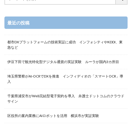
最近の投稿
都市DXプラットフォームの技術実証に成功 インフォシティやKDDI、東
急など
伊豆下田で観光特化型デジタル通貨の実証実験 ルーラが国内3カ所目
埼玉県警察がAI-OCRでDXを推進 インフィディオの「スマートOCR」導
入
千葉県浦安市がWeb完結型電子契約を導入 弁護士ドットコムのクラウド
サイン
区役所の案内業務にAIロボットを活用 横浜市が実証実験