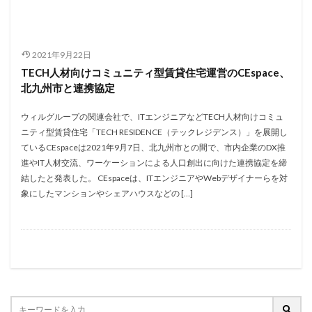
2021年9月22日
TECH人材向けコミュニティ型賃貸住宅運営のCEspace、
北九州市と連携協定
ウィルグループの関連会社で、ITエンジニアなどTECH人材向けコミュ
ニティ型賃貸住宅「TECH RESIDENCE（テックレジデンス）」を展開し
ているCEspaceは2021年9月7日、北九州市との間で、市内企業のDX推
進やIT人材交流、ワーケーションによる人口創出に向けた連携協定を締
結したと発表した。 CEspaceは、ITエンジニアやWebデザイナーらを対
象にしたマンションやシェアハウスなどの […]