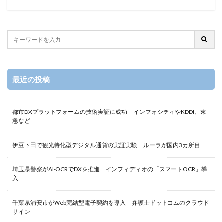
最近の投稿
都市DXプラットフォームの技術実証に成功 インフォシティやKDDI、東
急など
伊豆下田で観光特化型デジタル通貨の実証実験 ルーラが国内3カ所目
埼玉県警察がAI-OCRでDXを推進 インフィディオの「スマートOCR」導
入
千葉県浦安市がWeb完結型電子契約を導入 弁護士ドットコムのクラウド
サイン