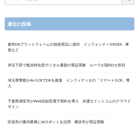
最近の投稿
都市DXプラットフォームの技術実証に成功 インフォシティやKDDI、東
急など
伊豆下田で観光特化型デジタル通貨の実証実験 ルーラが国内3カ所目
埼玉県警察がAI-OCRでDXを推進 インフィディオの「スマートOCR」導
入
千葉県浦安市がWeb完結型電子契約を導入 弁護士ドットコムのクラウド
サイン
区役所の案内業務にAIロボットを活用 横浜市が実証実験