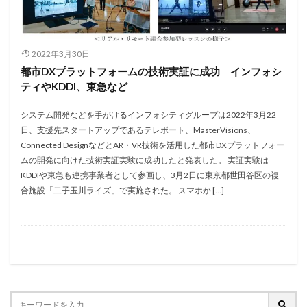
2022年3月30日
都市DXプラットフォームの技術実証に成功 インフォシ
ティやKDDI、東急など
システム開発などを手がけるインフォシティグループは2022年3月22
日、支援先スタートアップであるテレポート、MasterVisions、
Connected DesignなどとAR・VR技術を活用した都市DXプラットフォー
ムの開発に向けた技術実証実験に成功したと発表した。 実証実験は
KDDIや東急も連携事業者として参画し、3月2日に東京都世田谷区の複
合施設「二子玉川ライズ」で実施された。 スマホか […]