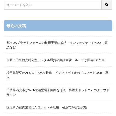
最近の投稿
都市DXプラットフォームの技術実証に成功 インフォシティやKDDI、東
急など
伊豆下田で観光特化型デジタル通貨の実証実験 ルーラが国内3カ所目
埼玉県警察がAI-OCRでDXを推進 インフィディオの「スマートOCR」導
入
千葉県浦安市がWeb完結型電子契約を導入 弁護士ドットコムのクラウド
サイン
区役所の案内業務にAIロボットを活用 横浜市が実証実験