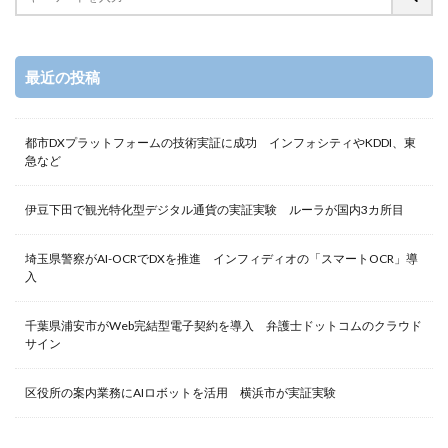
最近の投稿
都市DXプラットフォームの技術実証に成功 インフォシティやKDDI、東
急など
伊豆下田で観光特化型デジタル通貨の実証実験 ルーラが国内3カ所目
埼玉県警察がAI-OCRでDXを推進 インフィディオの「スマートOCR」導
入
千葉県浦安市がWeb完結型電子契約を導入 弁護士ドットコムのクラウド
サイン
区役所の案内業務にAIロボットを活用 横浜市が実証実験