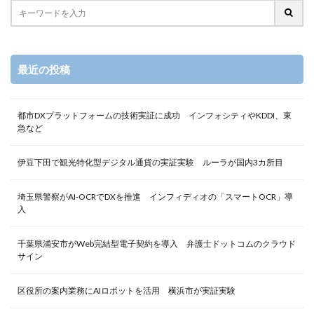
最近の投稿
都市DXプラットフォームの技術実証に成功 インフォシティやKDDI、東
急など
伊豆下田で観光特化型デジタル通貨の実証実験 ルーラが国内3カ所目
埼玉県警察がAI-OCRでDXを推進 インフィディオの「スマートOCR」導
入
千葉県浦安市がWeb完結型電子契約を導入 弁護士ドットコムのクラウド
サイン
区役所の案内業務にAIロボットを活用 横浜市が実証実験