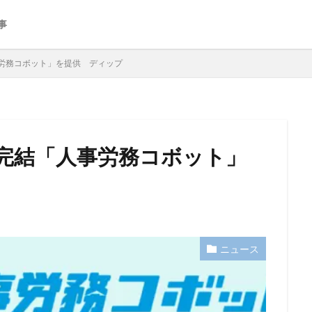
事
労務コボット」を提供 ディップ
完結「人事労務コボット」
ニュース