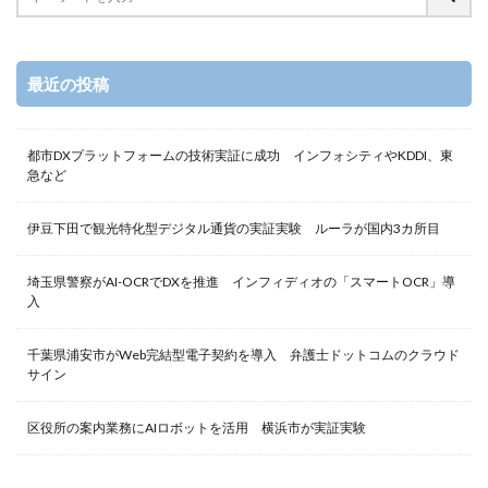
最近の投稿
都市DXプラットフォームの技術実証に成功 インフォシティやKDDI、東
急など
伊豆下田で観光特化型デジタル通貨の実証実験 ルーラが国内3カ所目
埼玉県警察がAI-OCRでDXを推進 インフィディオの「スマートOCR」導
入
千葉県浦安市がWeb完結型電子契約を導入 弁護士ドットコムのクラウド
サイン
区役所の案内業務にAIロボットを活用 横浜市が実証実験