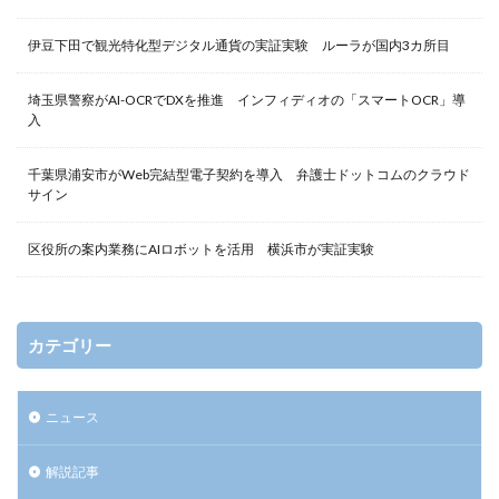
伊豆下田で観光特化型デジタル通貨の実証実験 ルーラが国内3カ所目
埼玉県警察がAI-OCRでDXを推進 インフィディオの「スマートOCR」導
入
千葉県浦安市がWeb完結型電子契約を導入 弁護士ドットコムのクラウド
サイン
区役所の案内業務にAIロボットを活用 横浜市が実証実験
カテゴリー
ニュース
解説記事