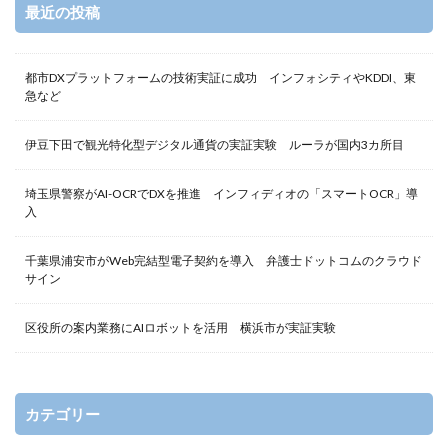
最近の投稿
都市DXプラットフォームの技術実証に成功 インフォシティやKDDI、東
急など
伊豆下田で観光特化型デジタル通貨の実証実験 ルーラが国内3カ所目
埼玉県警察がAI-OCRでDXを推進 インフィディオの「スマートOCR」導
入
千葉県浦安市がWeb完結型電子契約を導入 弁護士ドットコムのクラウド
サイン
区役所の案内業務にAIロボットを活用 横浜市が実証実験
カテゴリー