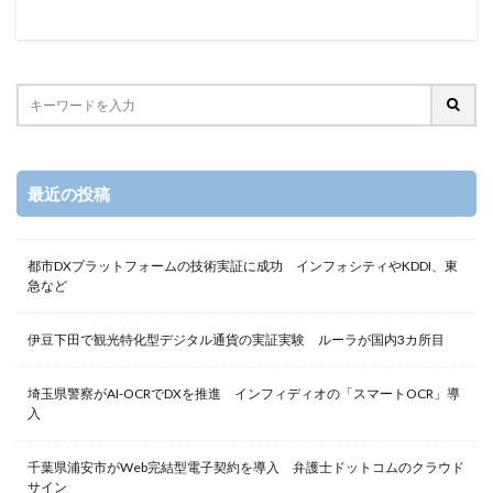
最近の投稿
都市DXプラットフォームの技術実証に成功 インフォシティやKDDI、東
急など
伊豆下田で観光特化型デジタル通貨の実証実験 ルーラが国内3カ所目
埼玉県警察がAI-OCRでDXを推進 インフィディオの「スマートOCR」導
入
千葉県浦安市がWeb完結型電子契約を導入 弁護士ドットコムのクラウド
サイン