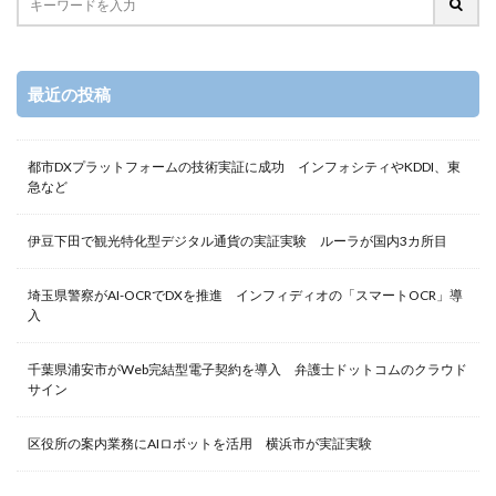
最近の投稿
都市DXプラットフォームの技術実証に成功 インフォシティやKDDI、東
急など
伊豆下田で観光特化型デジタル通貨の実証実験 ルーラが国内3カ所目
埼玉県警察がAI-OCRでDXを推進 インフィディオの「スマートOCR」導
入
千葉県浦安市がWeb完結型電子契約を導入 弁護士ドットコムのクラウド
サイン
区役所の案内業務にAIロボットを活用 横浜市が実証実験