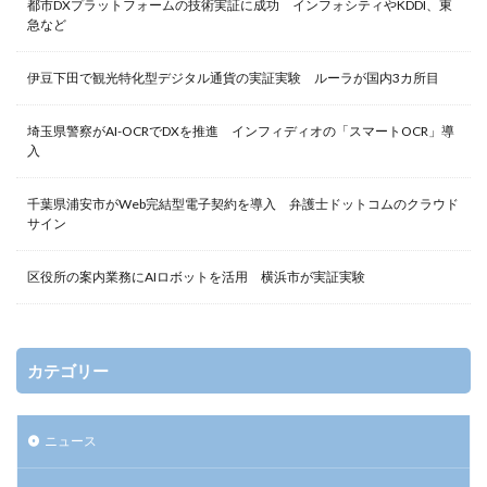
都市DXプラットフォームの技術実証に成功 インフォシティやKDDI、東
急など
伊豆下田で観光特化型デジタル通貨の実証実験 ルーラが国内3カ所目
埼玉県警察がAI-OCRでDXを推進 インフィディオの「スマートOCR」導
入
千葉県浦安市がWeb完結型電子契約を導入 弁護士ドットコムのクラウド
サイン
区役所の案内業務にAIロボットを活用 横浜市が実証実験
カテゴリー
ニュース