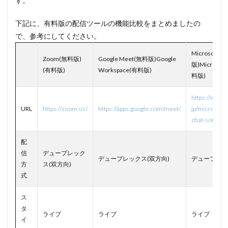
す。
下記に、有料版の配信ツールの機能比較をまとめましたの
で、参考にしてください。
Microsoft 
Zoom(無料版)
Google Meet(無料版)Google
版)Microsoft 
(有料版)
Workspace(有料版)
料版)
https://www.
URL
https://zoom.us/
https://apps.google.com/meet/
jp/microsoft
chat-softwar
配
信
デュープレック
デュープレックス(双方向)
デュープレッ
方
ス(双方向)
式
ス
タ
ライブ
ライブ
ライブ
イ