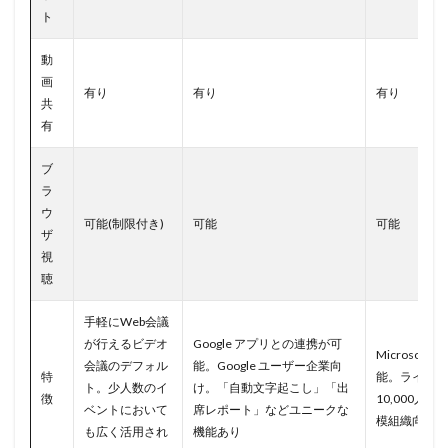
ト
動
画
有り
有り
有り
共
有
ブ
ラ
ウ
可能(制限付き)
可能
可能
ザ
視
聴
手軽にWeb会議
が行えるビデオ
Google アプリとの連携が可
Microsof
会議のデフォル
能。Google ユーザー企業向
特
能。ライブイ
ト。少人数のイ
け。「自動文字起こし」「出
徴
10,000人
ベントにおいて
席レポート」などユニークな
模組織向け。
も広く活用され
機能あり