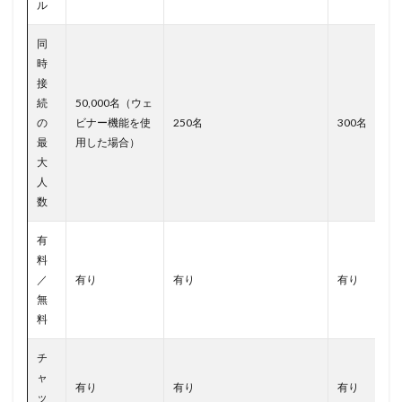
ル
同
時
接
続
50,000名（ウェ
の
ビナー機能を使
250名
300名
最
用した場合）
大
人
数
有
料
／
有り
有り
有り
無
料
チ
ャ
有り
有り
有り
ッ