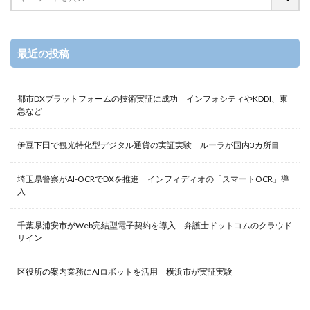
最近の投稿
都市DXプラットフォームの技術実証に成功 インフォシティやKDDI、東
急など
伊豆下田で観光特化型デジタル通貨の実証実験 ルーラが国内3カ所目
埼玉県警察がAI-OCRでDXを推進 インフィディオの「スマートOCR」導
入
千葉県浦安市がWeb完結型電子契約を導入 弁護士ドットコムのクラウド
サイン
区役所の案内業務にAIロボットを活用 横浜市が実証実験