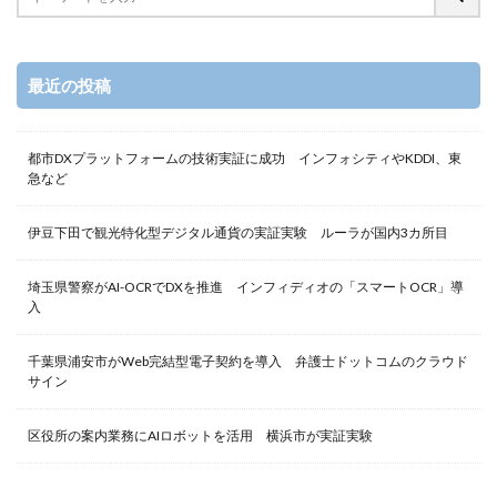
最近の投稿
都市DXプラットフォームの技術実証に成功 インフォシティやKDDI、東
急など
伊豆下田で観光特化型デジタル通貨の実証実験 ルーラが国内3カ所目
埼玉県警察がAI-OCRでDXを推進 インフィディオの「スマートOCR」導
入
千葉県浦安市がWeb完結型電子契約を導入 弁護士ドットコムのクラウド
サイン
区役所の案内業務にAIロボットを活用 横浜市が実証実験