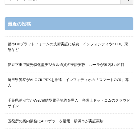
最近の投稿
都市DXプラットフォームの技術実証に成功 インフォシティやKDDI、東
急など
伊豆下田で観光特化型デジタル通貨の実証実験 ルーラが国内3カ所目
埼玉県警察がAI-OCRでDXを推進 インフィディオの「スマートOCR」導
入
千葉県浦安市がWeb完結型電子契約を導入 弁護士ドットコムのクラウド
サイン
区役所の案内業務にAIロボットを活用 横浜市が実証実験