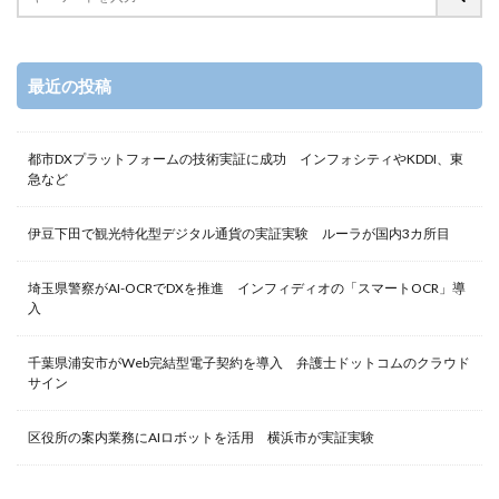
最近の投稿
都市DXプラットフォームの技術実証に成功 インフォシティやKDDI、東
急など
伊豆下田で観光特化型デジタル通貨の実証実験 ルーラが国内3カ所目
埼玉県警察がAI-OCRでDXを推進 インフィディオの「スマートOCR」導
入
千葉県浦安市がWeb完結型電子契約を導入 弁護士ドットコムのクラウド
サイン
区役所の案内業務にAIロボットを活用 横浜市が実証実験