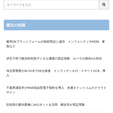
最近の投稿
都市DXプラットフォームの技術実証に成功 インフォシティやKDDI、東
急など
伊豆下田で観光特化型デジタル通貨の実証実験 ルーラが国内3カ所目
埼玉県警察がAI-OCRでDXを推進 インフィディオの「スマートOCR」導
入
千葉県浦安市がWeb完結型電子契約を導入 弁護士ドットコムのクラウド
サイン
区役所の案内業務にAIロボットを活用 横浜市が実証実験