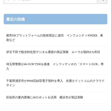
最近の投稿
都市DXプラットフォームの技術実証に成功 インフォシティやKDDI、東
急など
伊豆下田で観光特化型デジタル通貨の実証実験 ルーラが国内3カ所目
埼玉県警察がAI-OCRでDXを推進 インフィディオの「スマートOCR」導
入
千葉県浦安市がWeb完結型電子契約を導入 弁護士ドットコムのクラウド
サイン
区役所の案内業務にAIロボットを活用 横浜市が実証実験