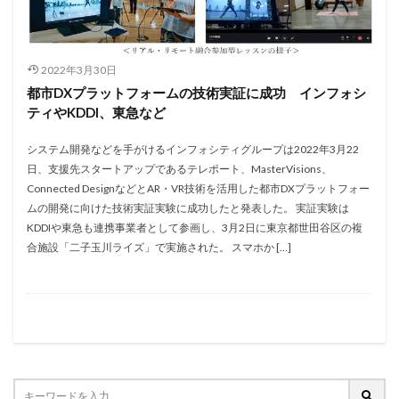
2022年3月30日
都市DXプラットフォームの技術実証に成功 インフォシ
ティやKDDI、東急など
システム開発などを手がけるインフォシティグループは2022年3月22
日、支援先スタートアップであるテレポート、MasterVisions、
Connected DesignなどとAR・VR技術を活用した都市DXプラットフォー
ムの開発に向けた技術実証実験に成功したと発表した。 実証実験は
KDDIや東急も連携事業者として参画し、3月2日に東京都世田谷区の複
合施設「二子玉川ライズ」で実施された。 スマホか […]