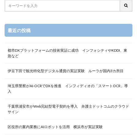
最近の投稿
都市DXプラットフォームの技術実証に成功 インフォシティやKDDI、東
急など
伊豆下田で観光特化型デジタル通貨の実証実験 ルーラが国内3カ所目
埼玉県警察がAI-OCRでDXを推進 インフィディオの「スマートOCR」導
入
千葉県浦安市がWeb完結型電子契約を導入 弁護士ドットコムのクラウド
サイン
区役所の案内業務にAIロボットを活用 横浜市が実証実験