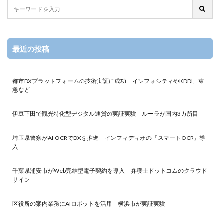
最近の投稿
都市DXプラットフォームの技術実証に成功 インフォシティやKDDI、東
急など
伊豆下田で観光特化型デジタル通貨の実証実験 ルーラが国内3カ所目
埼玉県警察がAI-OCRでDXを推進 インフィディオの「スマートOCR」導
入
千葉県浦安市がWeb完結型電子契約を導入 弁護士ドットコムのクラウド
サイン
区役所の案内業務にAIロボットを活用 横浜市が実証実験